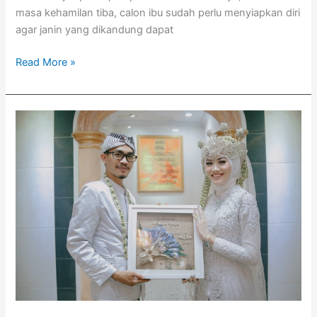
masa kehamilan tiba, calon ibu sudah perlu menyiapkan diri
agar janin yang dikandung dapat
Read More »
Dear
Calon
Pengantin,
Maksimalkan
Kesempatan
untuk
Hamil
Setelah
Menikah