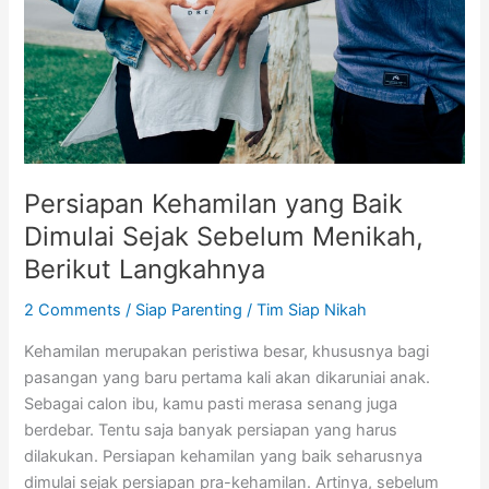
Baik
Dimulai
Sejak
Sebelum
Menikah,
Berikut
Langkahnya
Persiapan Kehamilan yang Baik
Dimulai Sejak Sebelum Menikah,
Berikut Langkahnya
2 Comments
/
Siap Parenting
/
Tim Siap Nikah
Kehamilan merupakan peristiwa besar, khususnya bagi
pasangan yang baru pertama kali akan dikaruniai anak.
Sebagai calon ibu, kamu pasti merasa senang juga
berdebar. Tentu saja banyak persiapan yang harus
dilakukan. Persiapan kehamilan yang baik seharusnya
dimulai sejak persiapan pra-kehamilan. Artinya, sebelum