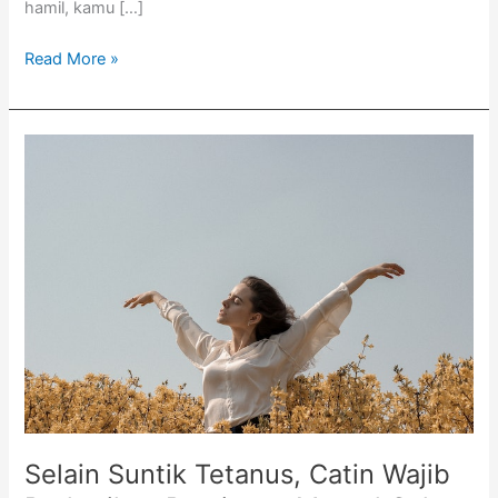
hamil, kamu […]
Read More »
Selain
Suntik
Tetanus,
Catin
Wajib
Perhatikan
Persiapan
Mental
Calon
Ibu
Selain Suntik Tetanus, Catin Wajib