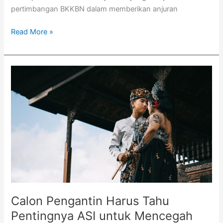
pertimbangan BKKBN dalam memberikan anjuran
Read More »
Calon
Pengantin
Harus
Tahu
Pentingnya
ASI
untuk
Mencegah
Stunting
Calon Pengantin Harus Tahu
Pentingnya ASI untuk Mencegah