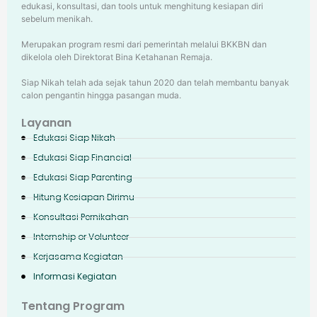
edukasi, konsultasi, dan tools untuk menghitung kesiapan diri
sebelum menikah.
Merupakan program resmi dari pemerintah melalui BKKBN dan
dikelola oleh Direktorat Bina Ketahanan Remaja.
Siap Nikah telah ada sejak tahun 2020 dan telah membantu banyak
calon pengantin hingga pasangan muda.
Layanan
Edukasi Siap Nikah
Edukasi Siap Financial
Edukasi Siap Parenting
Hitung Kesiapan Dirimu
Konsultasi Pernikahan
Internship or Volunteer
Kerjasama Kegiatan
Informasi Kegiatan
Tentang Program