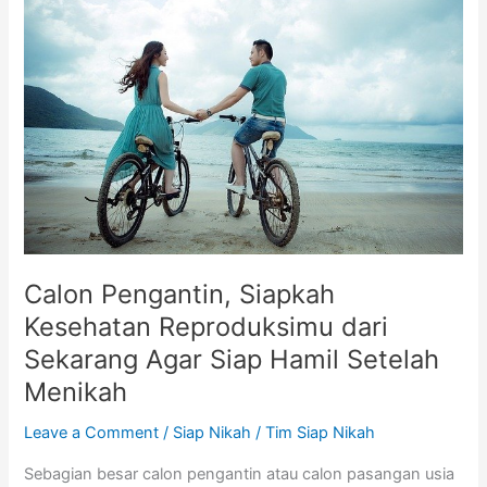
Pengantin,
Siapkah
Kesehatan
Reproduksimu
dari
Sekarang
Agar
Siap
Hamil
Setelah
Menikah
Calon Pengantin, Siapkah
Kesehatan Reproduksimu dari
Sekarang Agar Siap Hamil Setelah
Menikah
Leave a Comment
/
Siap Nikah
/
Tim Siap Nikah
Sebagian besar calon pengantin atau calon pasangan usia