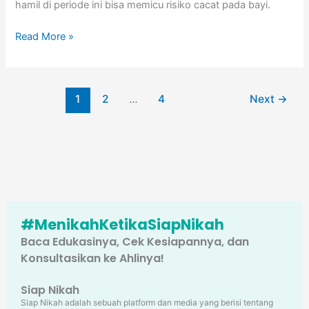
hamil di periode ini bisa memicu risiko cacat pada bayi.
Read More »
1
2
…
4
Next
→
#MenikahKetikaSiapNikah
Baca Edukasinya, Cek Kesiapannya, dan
Konsultasikan ke Ahlinya!
Siap Nikah
Siap Nikah adalah sebuah platform dan media yang berisi tentang