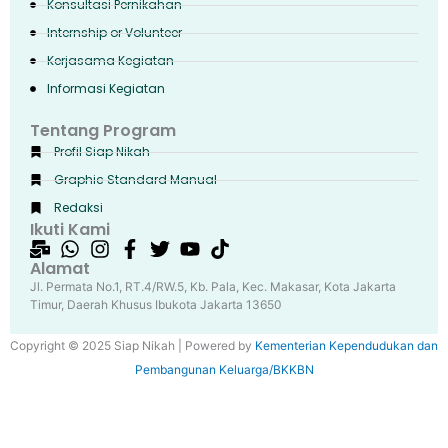
Konsultasi Pernikahan
Internship or Volunteer
Kerjasama Kegiatan
Informasi Kegiatan
Tentang Program
Profil Siap Nikah
Graphic Standard Manual
Redaksi
Ikuti Kami
Alamat
Jl. Permata No.1, RT.4/RW.5, Kb. Pala, Kec. Makasar, Kota Jakarta
Timur, Daerah Khusus Ibukota Jakarta 13650
Copyright © 2025 Siap Nikah | Powered by
Kementerian Kependudukan dan
Pembangunan Keluarga/BKKBN