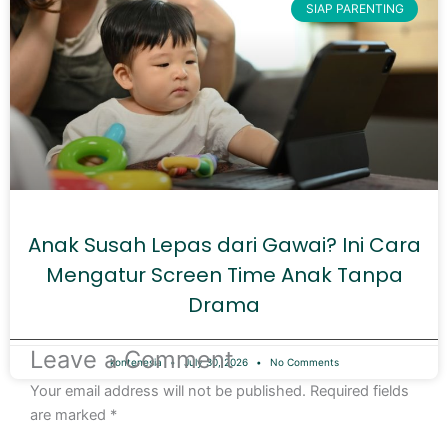
SIAP PARENTING
Anak Susah Lepas dari Gawai? Ini Cara
Mengatur Screen Time Anak Tanpa
Drama
Leave a Comment
kontenesia
July 30, 2026
No Comments
Your email address will not be published.
Required fields
are marked
*