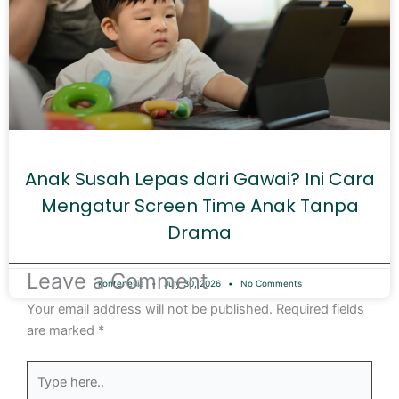
Anak Susah Lepas dari Gawai? Ini Cara
Mengatur Screen Time Anak Tanpa
Drama
Leave a Comment
kontenesia
July 30, 2026
No Comments
Your email address will not be published.
Required fields
are marked
*
Type
here..