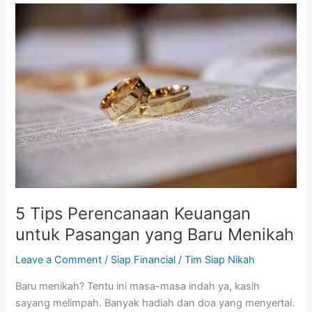
5
Tips
Perencanaan
Keuangan
untuk
Pasangan
yang
Baru
Menikah
5 Tips Perencanaan Keuangan
untuk Pasangan yang Baru Menikah
Leave a Comment
/
Siap Financial
/
Tim Siap Nikah
Baru menikah? Tentu ini masa-masa indah ya, kasih
sayang melimpah. Banyak hadiah dan doa yang menyertai.