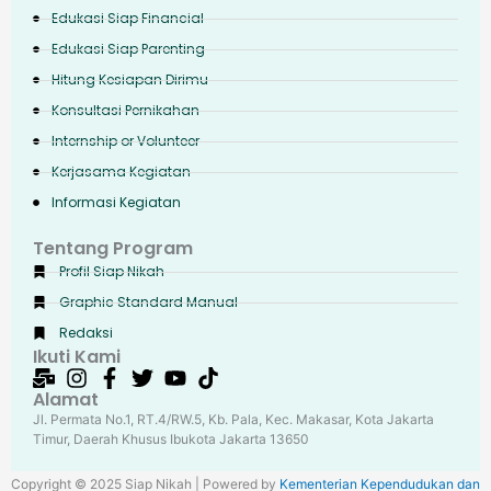
Edukasi Siap Financial
Edukasi Siap Parenting
Hitung Kesiapan Dirimu
Konsultasi Pernikahan
Internship or Volunteer
Kerjasama Kegiatan
Informasi Kegiatan
Tentang Program
Profil Siap Nikah
Graphic Standard Manual
Redaksi
Ikuti Kami
Alamat
Jl. Permata No.1, RT.4/RW.5, Kb. Pala, Kec. Makasar, Kota Jakarta
Timur, Daerah Khusus Ibukota Jakarta 13650
Copyright © 2025 Siap Nikah | Powered by
Kementerian Kependudukan dan