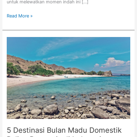
untuk melewatkan momen indah ini […]
Read More »
5
Destinasi
Bulan
Madu
Domestik
Paling
Romantis
di
Indonesia
5 Destinasi Bulan Madu Domestik