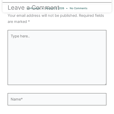
Leave a Comment
kontenesia
August 3, 2026
No Comments
Your email address will not be published.
Required fields
are marked
*
Type
here..
Name*