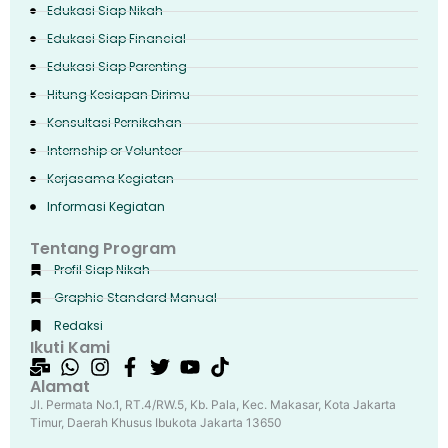
Edukasi Siap Nikah
Edukasi Siap Financial
Edukasi Siap Parenting
Hitung Kesiapan Dirimu
Konsultasi Pernikahan
Internship or Volunteer
Kerjasama Kegiatan
Informasi Kegiatan
Tentang Program
Profil Siap Nikah
Graphic Standard Manual
Redaksi
Ikuti Kami
Alamat
Jl. Permata No.1, RT.4/RW.5, Kb. Pala, Kec. Makasar, Kota Jakarta
Timur, Daerah Khusus Ibukota Jakarta 13650