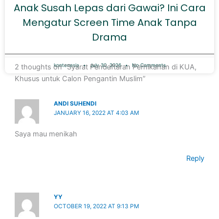
Anak Susah Lepas dari Gawai? Ini Cara
Mengatur Screen Time Anak Tanpa
Drama
kontenesia
July 30, 2026
No Comments
2 thoughts on “Syarat Pendaftaran Pernikahan di KUA,
Khusus untuk Calon Pengantin Muslim”
ANDI SUHENDI
JANUARY 16, 2022 AT 4:03 AM
Saya mau menikah
Reply
YY
OCTOBER 19, 2022 AT 9:13 PM