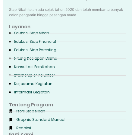
Siap Nikah telah ada sejak tahun 2020 dan telah membantu banyak
calon pengantin hingga pasangan muda.
Layanan
Edukasi Siap Nikah
Edukasi Siap Financial
Edukasi Siap Parenting
Hitung Kesiapan Dirimu
Konsultasi Pernikahan
Internship or Volunteer
Kerjasama Kegiatan
Informasi Kegiatan
Tentang Program
Profil Siap Nikah
Graphic Standard Manual
Redaksi
Ikuti Kami