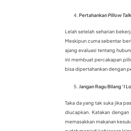
Pertahankan
Pillow Tal
Lelah setelah seharian bekerj
Meskipun cuma sebentar berb
ajang evaluasi tentang hubun
ini membuat percakapan pill
bisa dipertahankan dengan pe
Jangan Ragu Bilang ‘I L
Taka da yang tak suka jika pa
diucapkan. Katakan dengan su
memasakkan makanan kesukaan
sudah menjadi kebiasaan lain