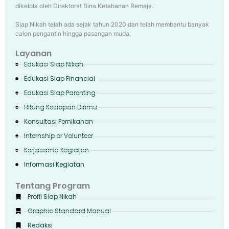
dikelola oleh Direktorat Bina Ketahanan Remaja.
Siap Nikah telah ada sejak tahun 2020 dan telah membantu banyak
calon pengantin hingga pasangan muda.
Layanan
Edukasi Siap Nikah
Edukasi Siap Financial
Edukasi Siap Parenting
Hitung Kesiapan Dirimu
Konsultasi Pernikahan
Internship or Volunteer
Kerjasama Kegiatan
Informasi Kegiatan
Tentang Program
Profil Siap Nikah
Graphic Standard Manual
Redaksi