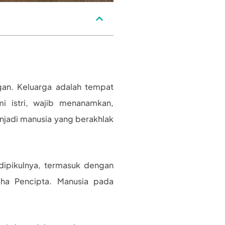
an. Keluarga adalah tempat
i istri, wajib menanamkan,
jadi manusia yang berakhlak
dipikulnya, termasuk dengan
aha Pencipta. Manusia pada
.