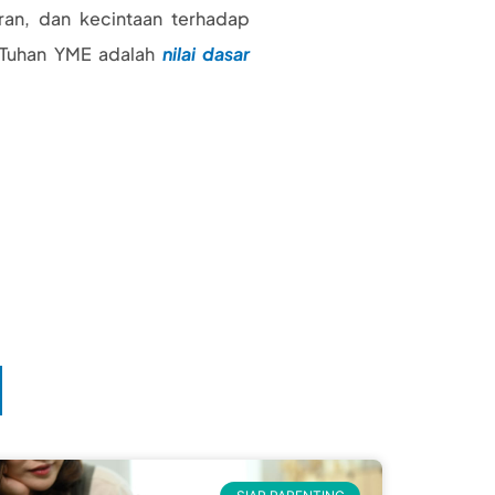
an, dan kecintaan terhadap
 Tuhan YME adalah
nilai dasar