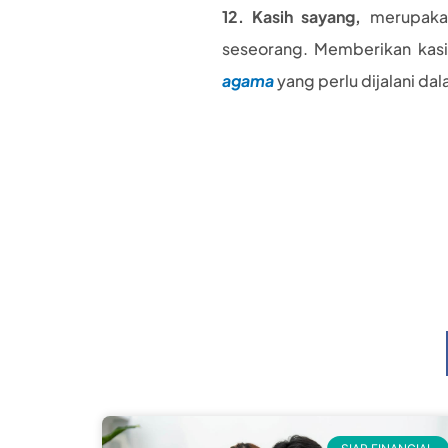
12. Kasih sayang,
merupakan
seseorang. Memberikan kas
agama
yang perlu dijalani da