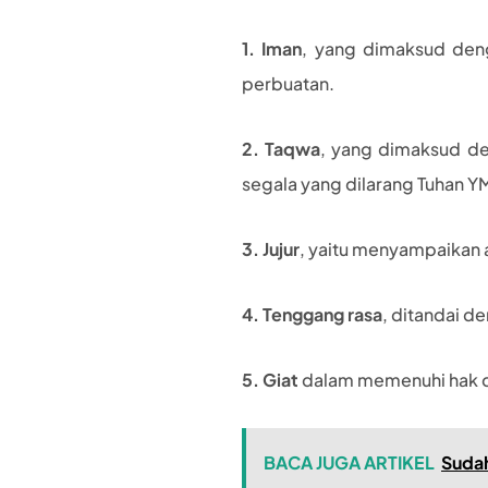
1. Iman
, yang dimaksud deng
perbuatan.
2. Taqwa
, yang dimaksud de
segala yang dilarang Tuhan Y
3. Jujur
, yaitu menyampaikan 
4. Tenggang rasa
, ditandai d
5. Giat
dalam memenuhi hak d
BACA JUGA ARTIKEL
Sudah