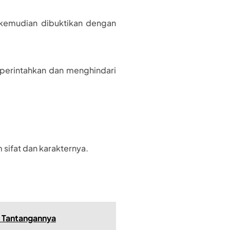
 kemudian dibuktikan dengan
perintahkan dan menghindari
sifat dan karakternya.
n Tantangannya