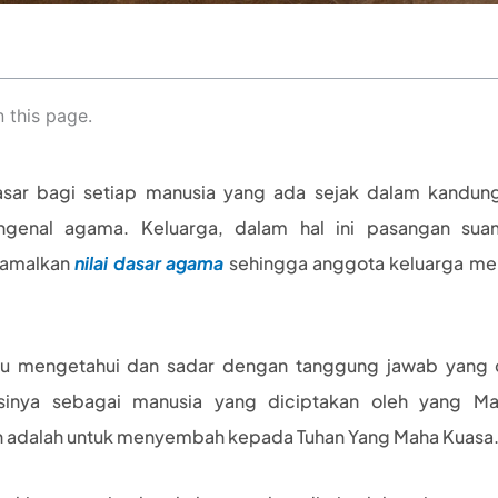
 this page.
sar bagi setiap manusia yang ada sejak dalam kandung
enal agama. Keluarga, dalam hal ini pasangan suam
amalkan
nilai dasar agama
sehingga anggota keluarga men
lu mengetahui dan sadar dengan tanggung jawab yang 
sinya sebagai manusia yang diciptakan oleh yang M
ain adalah untuk menyembah kepada Tuhan Yang Maha Kuasa