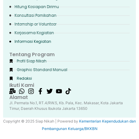
Hitung Kesiapan Dirimu
Konsultasi Pernikahan
Internship or Volunteer
Kerjasama Kegiatan
Informasi Kegiatan
Tentang Program
Profil Siap Nikah
Graphic Standard Manual
Redaksi
Ikuti Kami
Alamat
Jl. Permata No.1, RT.4/RW.5, Kb. Pala, Kec. Makasar, Kota Jakarta
Timur, Daerah Khusus Ibukota Jakarta 13650
Copyright © 2025 Siap Nikah | Powered by
Kementerian Kependudukan dan
Pembangunan Keluarga/BKKBN