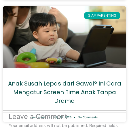
SIAP PARENTING
Anak Susah Lepas dari Gawai? Ini Cara
Mengatur Screen Time Anak Tanpa
Drama
Leave a Comment
kontenesia
July 30, 2026
No Comments
Your email address will not be published.
Required fields