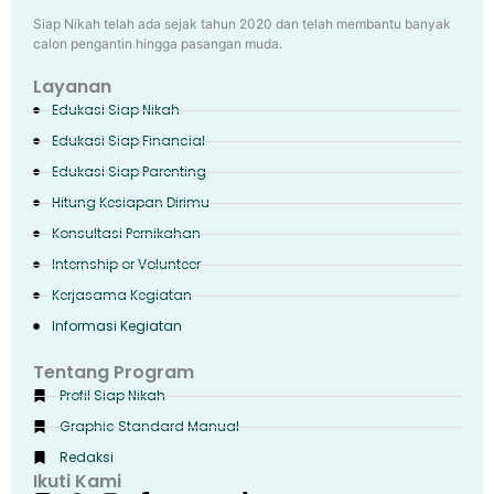
Siap Nikah telah ada sejak tahun 2020 dan telah membantu banyak
calon pengantin hingga pasangan muda.
Layanan
Edukasi Siap Nikah
Edukasi Siap Financial
Edukasi Siap Parenting
Hitung Kesiapan Dirimu
Konsultasi Pernikahan
Internship or Volunteer
Kerjasama Kegiatan
Informasi Kegiatan
Tentang Program
Profil Siap Nikah
Graphic Standard Manual
Redaksi
Ikuti Kami