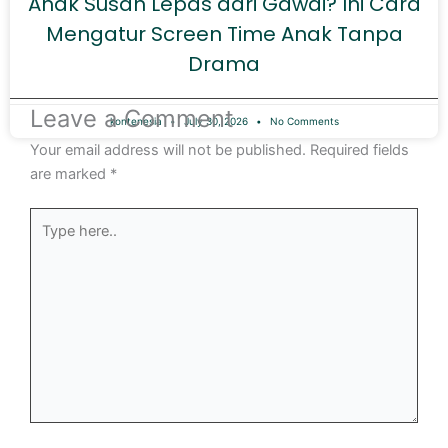
Anak Susah Lepas dari Gawai? Ini Cara
Mengatur Screen Time Anak Tanpa
Drama
Leave a Comment
kontenesia
July 30, 2026
No Comments
Your email address will not be published.
Required fields
are marked
*
Type
here..