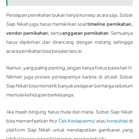
Persiapan pernikahan
bukan hanya konsep acara saja. Sobat
Siap Nikah juga harus memikirkan soal
timeline pernikahan,
vendor pernikahan,
serta
anggaran pernikahan
. Semuanya
harus dipikirkan dan dirancang dengan matang sehingga
acara pernikahan bisa berjalan lancar.
Namun, yang paling penting, jangan hanya fokus pada hari H.
Nikmati juga proses persiapannya karena di situlah Sobat
Siap Nikah bisa memetik banyak pelajaran berharga sebelum
memulai kehidupan berkeluarga.
Jika masih bingung harus mulai dari mana, Sobat Siap Nikah
bisa memanfaatkan fitur
Cek Kesiapanmu!
atau
konsultasi
di
platform Siap Nikah untuk mendapatkan gambaran yang
lebih jelas sesuai kondisi masing-masing individu.