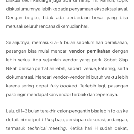
diskusi umumnya lebih kepada penyamaan ekspektasi awal.
Dengan begitu, tidak ada perbedaan besar yang bisa
merusak seluruh rencana di kemudian hari.
Selanjutnya, memasuki 3-6 bulan sebelum hari pernikahan,
pasangan bisa mulai mencari
vendor pernikahan
dengan
lebih serius. Ada sejumlah vendor yang perlu Sobat Siap
Nikah berikan perhatian lebih, seperti
venue
, katering, serta
dokumentasi. Mencari vendor-vendor ini butuh waktu lebih
karena sering cepat
fully booked
. Terlebih lagi, pasangan
pasti ingin mendapatkan vendor terbaik dan tepercaya.
Lalu, di 1-3 bulan terakhir, calon pengantin bisa lebih fokus ke
detail. Ini meliputi
fitting
baju, persiapan dekorasi, undangan,
termasuk
technical meeting
. Ketika hari H sudah dekat,