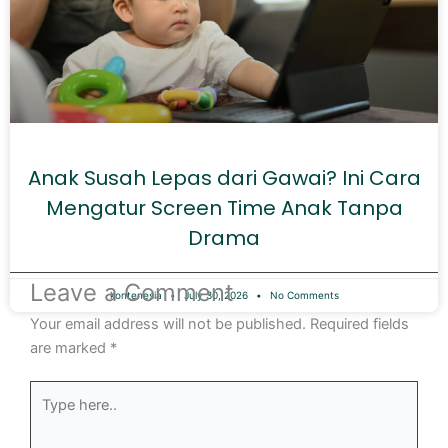
Anak Susah Lepas dari Gawai? Ini Cara
Mengatur Screen Time Anak Tanpa
Drama
Leave a Comment
kontenesia
July 30, 2026
No Comments
Your email address will not be published.
Required fields
are marked
*
Type
here..