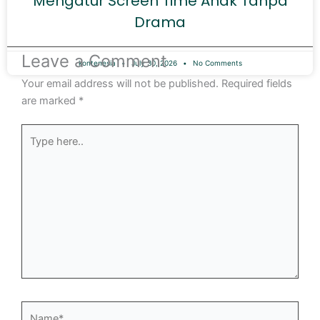
Mengatur Screen Time Anak Tanpa
Drama
Leave a Comment
kontenesia
July 30, 2026
No Comments
Your email address will not be published.
Required fields
are marked
*
Type
here..
Name*