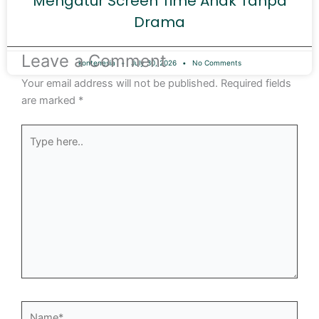
Mengatur Screen Time Anak Tanpa
Drama
Leave a Comment
kontenesia
July 30, 2026
No Comments
Your email address will not be published.
Required fields
are marked
*
Type
here..
Name*