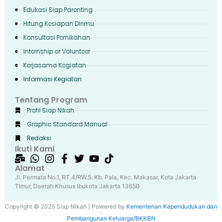
Edukasi Siap Parenting
Hitung Kesiapan Dirimu
Konsultasi Pernikahan
Internship or Volunteer
Kerjasama Kegiatan
Informasi Kegiatan
Tentang Program
Profil Siap Nikah
Graphic Standard Manual
Redaksi
Ikuti Kami
Alamat
Jl. Permata No.1, RT.4/RW.5, Kb. Pala, Kec. Makasar, Kota Jakarta
Timur, Daerah Khusus Ibukota Jakarta 13650
Copyright © 2025 Siap Nikah | Powered by
Kementerian Kependudukan dan
Pembangunan Keluarga/BKKBN