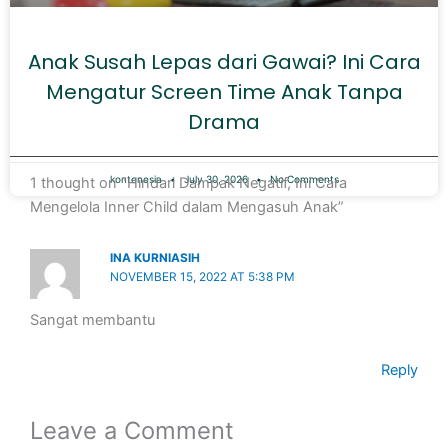
Anak Susah Lepas dari Gawai? Ini Cara
Mengatur Screen Time Anak Tanpa
Drama
kontenesia
July 30, 2026
No Comments
1 thought on “Hindari Dampak Negatif, Ini Cara
Mengelola Inner Child dalam Mengasuh Anak”
INA KURNIASIH
NOVEMBER 15, 2022 AT 5:38 PM
Sangat membantu
Reply
Leave a Comment