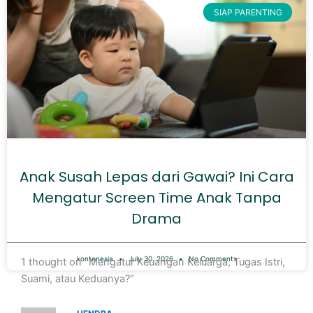
SIAP PARENTING
Anak Susah Lepas dari Gawai? Ini Cara
Mengatur Screen Time Anak Tanpa
Drama
kontenesia
July 30, 2026
No Comments
1 thought on “Mengatur Keuangan Keluarga, Tugas Istri,
Suami, atau Keduanya?”