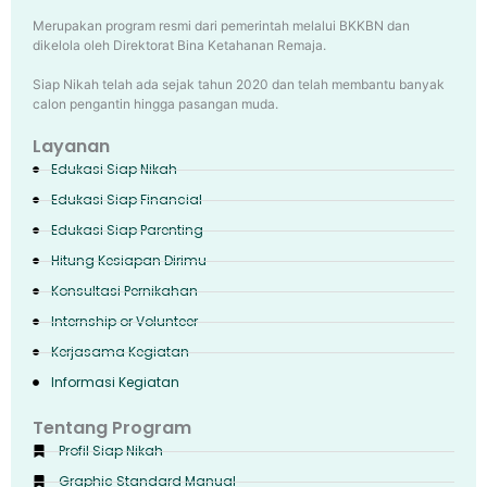
Merupakan program resmi dari pemerintah melalui BKKBN dan
dikelola oleh Direktorat Bina Ketahanan Remaja.
Siap Nikah telah ada sejak tahun 2020 dan telah membantu banyak
calon pengantin hingga pasangan muda.
Layanan
Edukasi Siap Nikah
Edukasi Siap Financial
Edukasi Siap Parenting
Hitung Kesiapan Dirimu
Konsultasi Pernikahan
Internship or Volunteer
Kerjasama Kegiatan
Informasi Kegiatan
Tentang Program
Profil Siap Nikah
Graphic Standard Manual