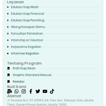
Layanan
Edukasi Siap Nikah
Edukasi Siap Financial
Edukasi Siap Parenting
Hitung Kesiapan Dirimu
Konsultasi Pernikahan
Internship or Volunteer
Kerjasama Kegiatan
Informasi Kegiatan
Tentang Program
Profil Siap Nikah
Graphic Standard Manual
Redaksi
Ikuti Kami
Alamat
Jl. Permata No.1, RT.4/RW.5, Kb. Pala, Kec. Makasar, Kota Jakarta
Timur, Daerah Khusus Ibukota Jakarta 13650