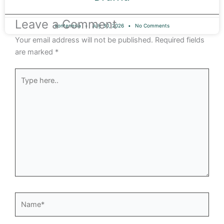
Leave a Comment
kontenesia
July 30, 2026
No Comments
Your email address will not be published.
Required fields
are marked
*
Type
here..
Name*