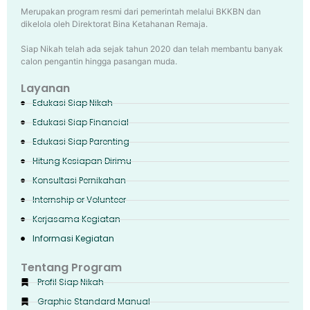
Merupakan program resmi dari pemerintah melalui BKKBN dan
dikelola oleh Direktorat Bina Ketahanan Remaja.
Siap Nikah telah ada sejak tahun 2020 dan telah membantu banyak
calon pengantin hingga pasangan muda.
Layanan
Edukasi Siap Nikah
Edukasi Siap Financial
Edukasi Siap Parenting
Hitung Kesiapan Dirimu
Konsultasi Pernikahan
Internship or Volunteer
Kerjasama Kegiatan
Informasi Kegiatan
Tentang Program
Profil Siap Nikah
Graphic Standard Manual