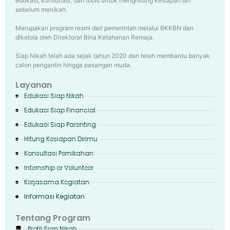
edukasi, konsultasi, dan tools untuk menghitung kesiapan diri
sebelum menikah.
Merupakan program resmi dari pemerintah melalui BKKBN dan
dikelola oleh Direktorat Bina Ketahanan Remaja.
Siap Nikah telah ada sejak tahun 2020 dan telah membantu banyak
calon pengantin hingga pasangan muda.
Layanan
Edukasi Siap Nikah
Edukasi Siap Financial
Edukasi Siap Parenting
Hitung Kesiapan Dirimu
Konsultasi Pernikahan
Internship or Volunteer
Kerjasama Kegiatan
Informasi Kegiatan
Tentang Program
Profil Siap Nikah