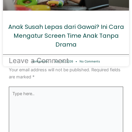
Anak Susah Lepas dari Gawai? Ini Cara
Mengatur Screen Time Anak Tanpa
Drama
Leave a Comment
kontenesia
July 30, 2026
No Comments
Your email address will not be published.
Required fields
are marked
*
Type
here..