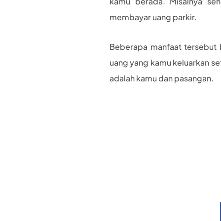
kamu berada. Misalnya seh
membayar uang parkir.
Beberapa manfaat tersebut b
uang yang kamu keluarkan se
adalah kamu dan pasangan.