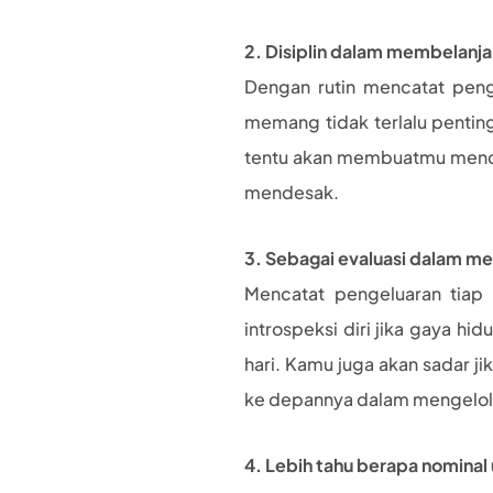
2. Disiplin dalam membelanj
Dengan rutin mencatat peng
memang tidak terlalu penting
tentu akan membuatmu mendap
mendesak.
3. Sebagai evaluasi dalam m
Mencatat pengeluaran tiap 
introspeksi diri jika gaya h
hari. Kamu juga akan sadar 
ke depannya dalam mengelol
4. Lebih tahu berapa nominal 