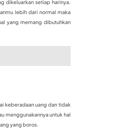
 dikeluarkan setiap harinya.
anmu lebih dari normal maka
-hal yang memang dibutuhkan
ai keberadaan uang dan tidak
mau menggunakannya untuk hal
orang yang boros.