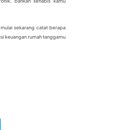
ronik, bahkan sehabis kamu
 mulai sekarang catat berapa
disi keuangan rumah tanggamu