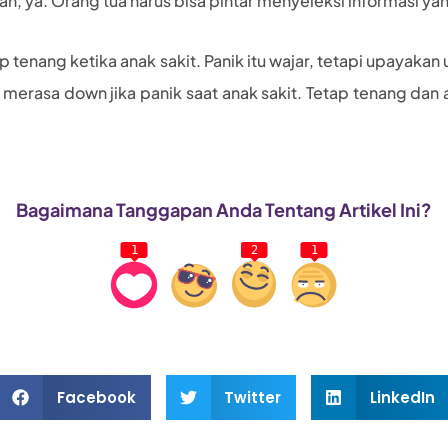
an, ya. Orang tua harus bisa pintar menyeleksi informasi ya
ap tenang ketika anak sakit. Panik itu wajar, tetapi upayaka
 merasa down jika panik saat anak sakit. Tetap tenang dan
Bagaimana Tanggapan Anda Tentang Artikel Ini?
1
2
1
Facebook
Twitter
LinkedIn