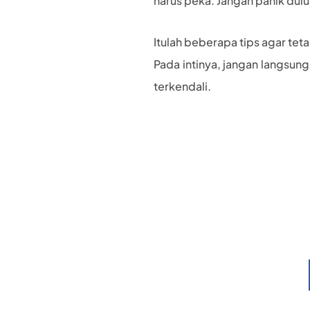
harus peka. Jangan panik dulu
Itulah beberapa tips agar tet
Pada intinya, jangan langsung
terkendali.