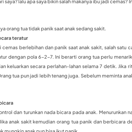
ari saya? lalu apa saya bikin salah makanya ibu jadi cemas? In
ya orang tua tidak panik saat anak sedang sakit.
ecara teratur
emas berlebihan dan panik saat anak sakit, salah satu c
atur dengan pola 6-2-7. Ini berarti orang tua perlu menari
an keluarkan secara perlahan-lahan selama 7 detik. Jika ri
rang tua pun jadi lebih tenang juga. Sebelum meminta anak
bicara
kontrol dan turunkan nada bicara pada anak. Menurunkan 
ka anak sakit kemudian orang tua panik dan berbicara de
ak mungkin anak pun bisa ikut panik.