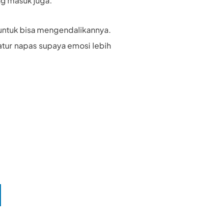
ng masuk juga.
n untuk bisa mengendalikannya.
 atur napas supaya emosi lebih