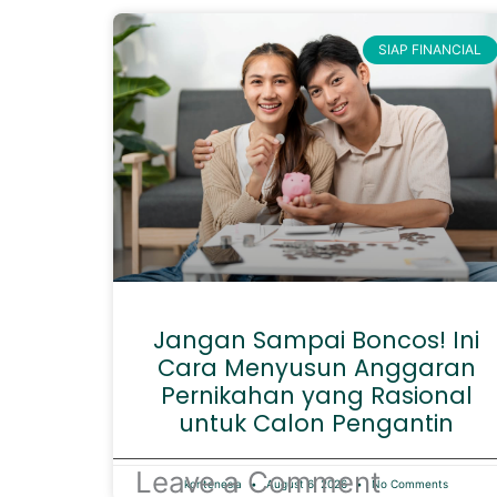
SIAP FINANCIAL
Jangan Sampai Boncos! Ini
Cara Menyusun Anggaran
Pernikahan yang Rasional
untuk Calon Pengantin
Leave a Comment
kontenesia
August 6, 2026
No Comments