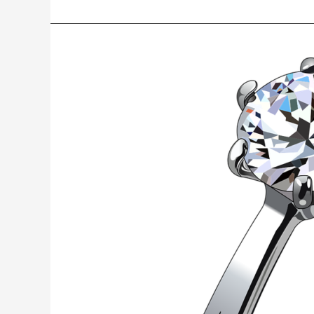
5
Tips
Menghindari
Utang
untuk
Biaya
Pernikahan