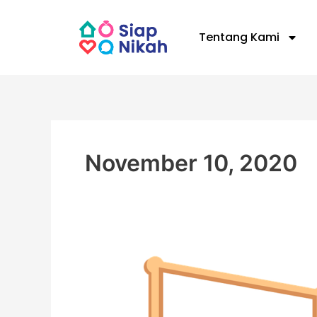
Skip
to
Tentang Kami
content
November 10, 2020
Anti
Stres,
Ikuti
Langkah