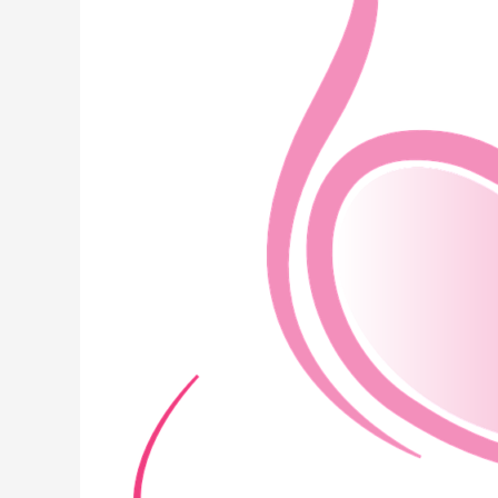
Dilakukan
di
Jakarta,
Ini
Syaratnya