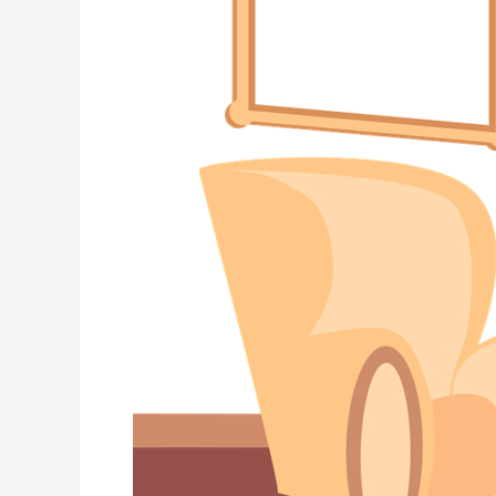
Mendampingi
Anak
Belajar
di
Rumah
Berikut
ini