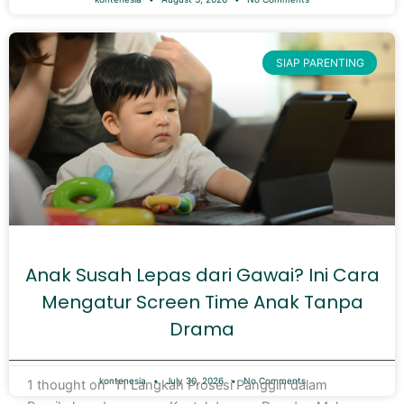
SIAP PARENTING
Anak Susah Lepas dari Gawai? Ini Cara
Mengatur Screen Time Anak Tanpa
Drama
kontenesia
July 30, 2026
No Comments
1 thought on “11 Langkah Prosesi Panggih dalam