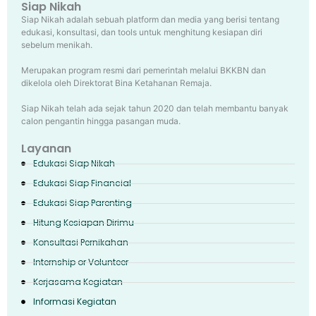
Siap Nikah
Siap Nikah adalah sebuah platform dan media yang berisi tentang
edukasi, konsultasi, dan tools untuk menghitung kesiapan diri
sebelum menikah.
Merupakan program resmi dari pemerintah melalui BKKBN dan
dikelola oleh Direktorat Bina Ketahanan Remaja.
Siap Nikah telah ada sejak tahun 2020 dan telah membantu banyak
calon pengantin hingga pasangan muda.
Layanan
Edukasi Siap Nikah
Edukasi Siap Financial
Edukasi Siap Parenting
Hitung Kesiapan Dirimu
Konsultasi Pernikahan
Internship or Volunteer
Kerjasama Kegiatan
Informasi Kegiatan