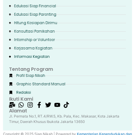
Edukasi Siap Financial
Edukasi Siap Parenting
Hitung Kesiapan Dirimu
Konsultasi Pernikahan
Internship or Volunteer
Kerjasama Kegiatan
Informasi Kegiatan
Tentang Program
Profil Siap Nikah
Graphic Standard Manual
Redaksi
Ikuti Kami
Alamat
Jl. Permata No.1, RT.4/RW.5, Kb. Pala, Kec. Makasar, Kota Jakarta
Timur, Daerah Khusus Ibukota Jakarta 13650
Copyright © 2025 Siap Nikah | Powered by
Kementerian Kependudukan dan