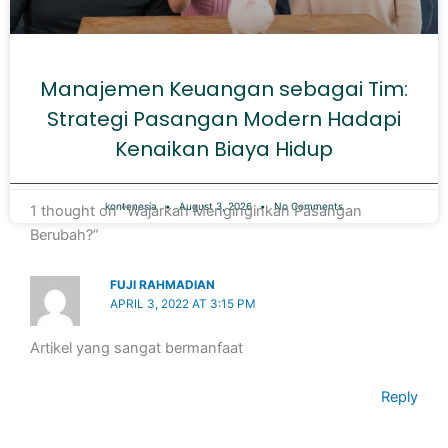
Manajemen Keuangan sebagai Tim:
Strategi Pasangan Modern Hadapi
Kenaikan Biaya Hidup
kontenesia
August 3, 2026
No Comments
1 thought on “Wajarkah Menginginkan Pasangan
Berubah?”
FUJI RAHMADIAN
APRIL 3, 2022 AT 3:15 PM
Artikel yang sangat bermanfaat
Reply