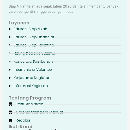
Siap Nikah telah ada sejak tahun 2020 dan telah membantu banyak
calon pengantin hingga pasangan muda.
Layanan
Edukasi Siap Nikah
Edukasi Siap Financial
Edukasi Siap Parenting
Hitung Kesiapan Dirimu
Konsultasi Pernikahan
Internship or Volunteer
Kerjasama Kegiatan
Informasi Kegiatan
Tentang Program
Profil Siap Nikah
Graphic Standard Manual
Redaksi
Ikuti Kami