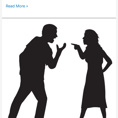
Read More »
Tanya
Tim
Ahli:
Cara
Mengendalikan
Emosi
Saat
Bertengkar
dengan
Pasangan