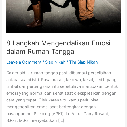
Tangga
8 Langkah Mengendalikan Emosi
dalam Rumah Tangga
Leave a Comment
/
Siap Nikah
/
Tim Siap Nikah
Dalam biduk rumah tangga pasti dibumbui perselisihan
antara suami istri. Rasa marah, kecewa, kesal, sedih yang
timbul dari pertengkaran itu sebetulnya merupakan bentuk
emosi yang normal dan sehat saat diekspresikan dengan
cara yang tepat. Oleh karena itu kamu perlu bisa
mengendalikan emosi saat bertengkar dengan
pasanganmu. Psikolog (APKI) Ike Astuti Dany Rosani,
S.Psi., M.Psi menyebutkan […]