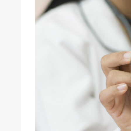
Biaya
Bayi
Tabung?