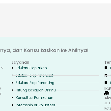
ya, dan Konsultasikan ke Ahlinya!
Layanan
Te
ng
Edukasi Siap Nikah
k
Edukasi Siap Financial
Edukasi Siap Parenting
Iku
i
Hitung Kesiapan Dirimu
an
Konsultasi Pernikahan
Al
Jl. 
Internship or Volunteer
Kot