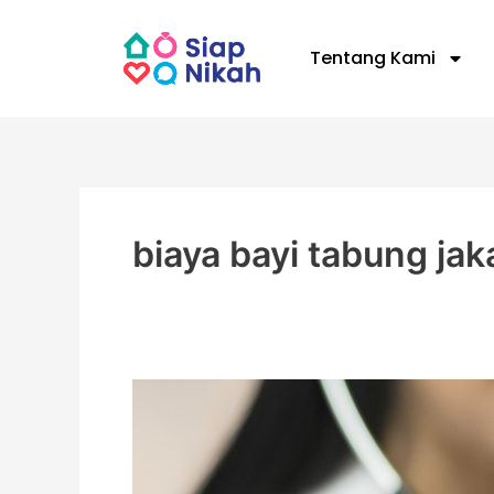
Skip
to
Tentang Kami
content
biaya bayi tabung jak
Tanya
Tim
Ahli:
Berapa