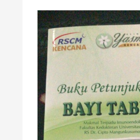
Daftar
Biaya
Progam
Bayi
Tabung
di
Jakarta
Tahun
2020