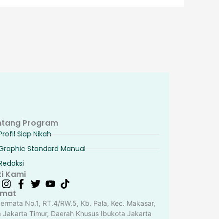
ntang Program
Profil Siap Nikah
Graphic Standard Manual
Redaksi
ti Kami
amat
Permata No.1, RT.4/RW.5, Kb. Pala, Kec. Makasar,
a Jakarta Timur, Daerah Khusus Ibukota Jakarta