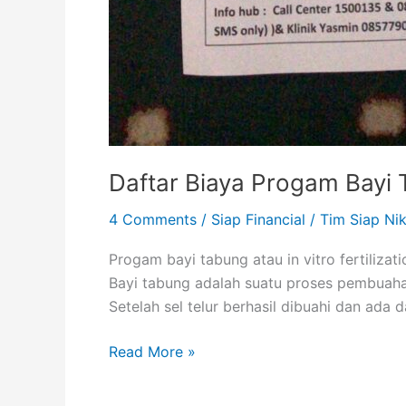
Daftar Biaya Progam Bayi 
4 Comments
/
Siap Financial
/
Tim Siap Ni
Progam bayi tabung atau in vitro fertiliz
Bayi tabung adalah suatu proses pembuahan
Setelah sel telur berhasil dibuahi dan ada
Read More »