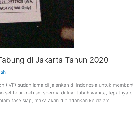
Tabung di Jakarta Tahun 2020
kah
ation (IVF) sudah lama di jalankan di Indonesia untuk me
 sel telur oleh sel sperma di luar tubuh wanita, tepatnya
 dalam fase siap, maka akan dipindahkan ke dalam