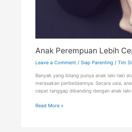
Anak Perempuan Lebih Cep
Leave a Comment
/
Siap Parenting
/
Tim S
Banyak yang bilang punya anak laki-laki at
merasakan perbedaannya. Secara usia, ana
cepat tanggap dibanding dengan anak laki-
Read More »