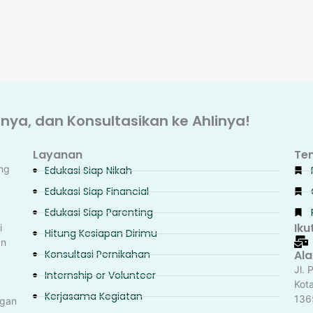
ya, dan Konsultasikan ke Ahlinya!
Layanan
Te
ng
Edukasi Siap Nikah
k
Edukasi Siap Financial
Edukasi Siap Parenting
Iku
i
Hitung Kesiapan Dirimu
an
Konsultasi Pernikahan
Al
Jl. 
Internship or Volunteer
Kot
Kerjasama Kegiatan
136
ngan