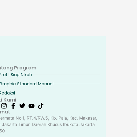
ntang Program
Profil Siap Nikah
Graphic Standard Manual
Redaksi
ti Kami
amat
Permata No.1, RT.4/RW.5, Kb. Pala, Kec. Makasar,
a Jakarta Timur, Daerah Khusus Ibukota Jakarta
50