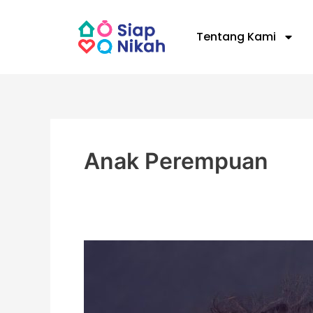
Skip
to
Tentang Kami
content
Anak Perempuan
Anak
Perempuan
Lebih
Cepat