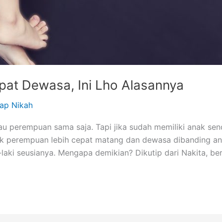
at Dewasa, Ini Lho Alasannya
iap Nikah
au perempuan sama saja. Tapi jika sudah memiliki anak sen
k perempuan lebih cepat matang dan dewasa dibanding ana
laki seusianya. Mengapa demikian? Dikutip dari Nakita, be