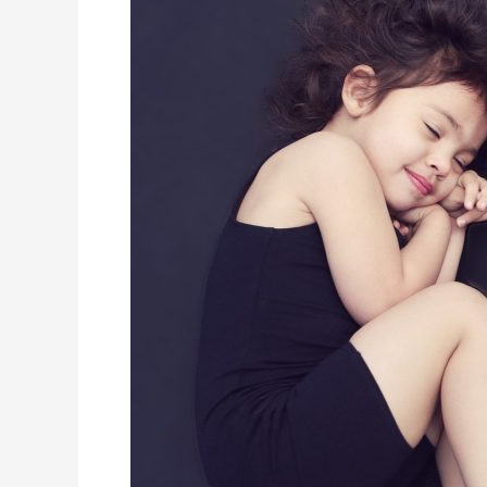
Dewasa,
Ini
Lho
Alasannya