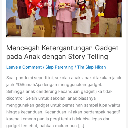
dengan
Story
Telling
Mencegah Ketergantungan Gadget
pada Anak dengan Story Telling
Leave a Comment
/
Siap Parenting
/
Tim Siap Nikah
Saat pandemi seperti ini, sekolah anak-anak dilakukan jarak
jauh #DiRumahAja dengan menggunakan gadget.
Sehingga anak cenderung kecanduan gadget jika tidak
dikontrol. Selain untuk sekolah, anak biasanya
menggunakan gadget untuk permainan sampai lupa waktu
hingga kecanduan. Kecanduan ini akan berdampak negatif
karena kemana pun ia pergi tentu tidak bisa lepas dari
gadget tersebut, bahkan makan pun […]