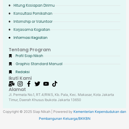
Hitung Kesiapan Dirimu
Konsultasi Pernikahan
Internship or Volunteer
Kerjasama Kegiatan
Informasi Kegiatan
Tentang Program
Profil Siap Nikah
Graphic Standard Manual
Redaksi
Ikuti Kami
Alamat
Jl. Permata No.1, RT.4/RW.5, Kb. Pala, Kec. Makasar, Kota Jakarta
Timur, Daerah Khusus Ibukota Jakarta 13650
Copyright © 2025 Siap Nikah | Powered by
Kementerian Kependudukan dan
Pembangunan Keluarga/BKKBN