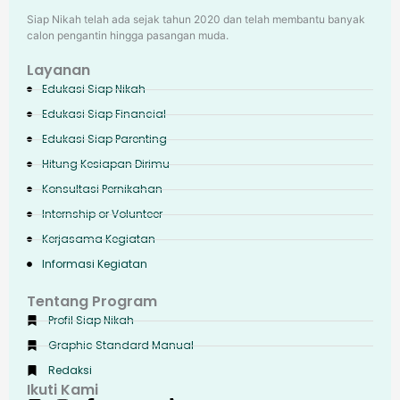
Siap Nikah telah ada sejak tahun 2020 dan telah membantu banyak
calon pengantin hingga pasangan muda.
Layanan
Edukasi Siap Nikah
Edukasi Siap Financial
Edukasi Siap Parenting
Hitung Kesiapan Dirimu
Konsultasi Pernikahan
Internship or Volunteer
Kerjasama Kegiatan
Informasi Kegiatan
Tentang Program
Profil Siap Nikah
Graphic Standard Manual
Redaksi
Ikuti Kami