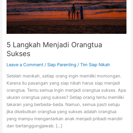
5 Langkah Menjadi Orangtua
Sukses
Leave a Comment
/
Siap Parenting
/
Tim Siap Nikah
Setelah menikah, setiap orang ingin memiliki momongan.
Karena itu pasangan yang siap nikah harus siap menjadi
orangtua. Tentu semua ingin menjadi orangtua sukses. Apa
ukuran orangtua yang sukses? Setiap orang tentu memiliki
takaran yang berbeda-beda. Namun, semua pasti setuju
jika disebutkan orangtua yang sukses adalah orangtua
yang mampu mengantarkan anak menjadi pribadi mandiri
dan bertanggungjawab. […]