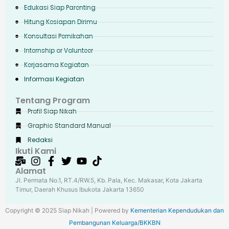
Edukasi Siap Parenting
Hitung Kesiapan Dirimu
Konsultasi Pernikahan
Internship or Volunteer
Kerjasama Kegiatan
Informasi Kegiatan
Tentang Program
Profil Siap Nikah
Graphic Standard Manual
Redaksi
Ikuti Kami
Alamat
Jl. Permata No.1, RT.4/RW.5, Kb. Pala, Kec. Makasar, Kota Jakarta
Timur, Daerah Khusus Ibukota Jakarta 13650
Copyright © 2025 Siap Nikah | Powered by
Kementerian Kependudukan dan
Pembangunan Keluarga/BKKBN