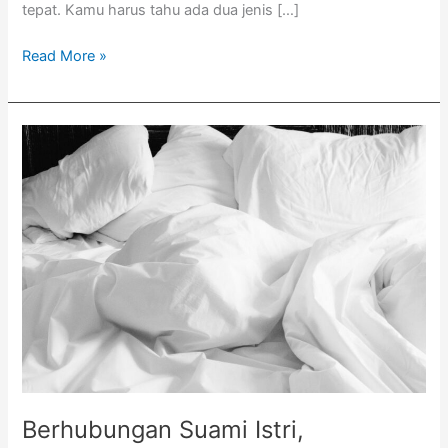
tepat. Kamu harus tahu ada dua jenis […]
Read More »
Berhubungan
Suami
Istri,
Normalnya
Berapa
Kali
dalam
Seminggu?
Berhubungan Suami Istri,