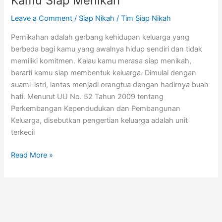
Kamu Siap Menikah
Leave a Comment
/
Siap Nikah
/
Tim Siap Nikah
Pernikahan adalah gerbang kehidupan keluarga yang
berbeda bagi kamu yang awalnya hidup sendiri dan tidak
memiliki komitmen. Kalau kamu merasa siap menikah,
berarti kamu siap membentuk keluarga. Dimulai dengan
suami-istri, lantas menjadi orangtua dengan hadirnya buah
hati. Menurut UU No. 52 Tahun 2009 tentang
Perkembangan Kependudukan dan Pembangunan
Keluarga, disebutkan pengertian keluarga adalah unit
terkecil
Read More »