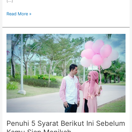
[…]
Read More »
Penuhi
5
Syarat
Berikut
Ini
Sebelum
Kamu
Siap
Menikah
Penuhi 5 Syarat Berikut Ini Sebelum