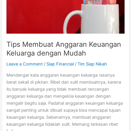
Mudah
Tips Membuat Anggaran Keuangan
Keluarga dengan Mudah
Leave a Comment
/
Siap Financial
/
Tim Siap Nikah
Mendengar kata anggaran keuangan keluarga rasanya
berat sekali di pikiran. Ribet dan sulit membuatnya, karena
itu banyak keluarga yang tidak membuat rancangan
anggaran keluarga dan mengelola keuangan dengan
mengalir begitu saja. Padahal anggaran keuangan keluarga
sangat penting untuk dibuat supaya bisa mencapai tujuan
keuangan keluarga. Sebenarnya, membuat anggaran
keuangan keluarga tidaklah sulit. Memang terkesan ribet