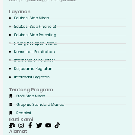
Layanan
Edukasi Siap Nikah
Edukasi Siap Financial
Edukasi Siap Parenting
Hitung Kesiapan Dirimu
Konsultasi Pernikahan
Internship or Volunteer
Kerjasama Kegiatan
Informasi Kegiatan
Tentang Program
Profil Siap Nikah
Graphic Standard Manual
Redaksi
Ikuti Kami
Alamat