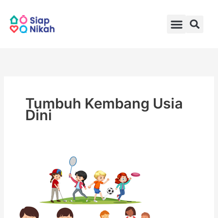
Skip
to
content
Tumbuh Kembang Usia
Dini
Aktivitas
Edukatif
untuk
Tumbuh
Kembang