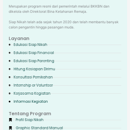
Merupakan program resmi dari pemerintah melalui BKKBN dan
dikelola oleh Direktorat Bina Ketahanan Remaja.
Siap Nikah telah ada sejak tahun 2020 dan telah membantu banyak
calon pengantin hingga pasangan muda.
Layanan
Edukasi Siap Nikah
Edukasi Siap Financial
Edukasi Siap Parenting
Hitung Kesiapan Dirimu
Konsultasi Pernikahan
Internship or Volunteer
Kerjasama Kegiatan
Informasi Kegiatan
Tentang Program
Profil Siap Nikah
Graphic Standard Manual