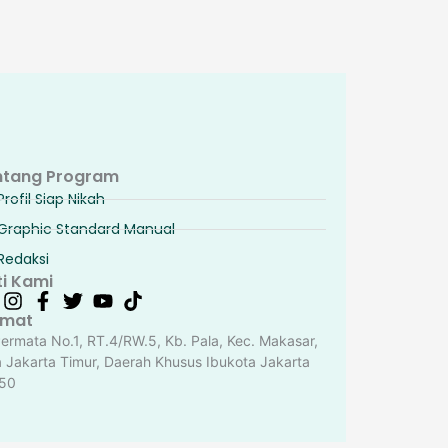
ntang Program
Profil Siap Nikah
Graphic Standard Manual
Redaksi
ti Kami
amat
Permata No.1, RT.4/RW.5, Kb. Pala, Kec. Makasar,
a Jakarta Timur, Daerah Khusus Ibukota Jakarta
50