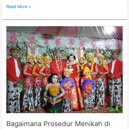
Read More »
Bagaimana
Prosedur
Menikah
di
Masa
New
Normal?
(2)
Bagaimana Prosedur Menikah di