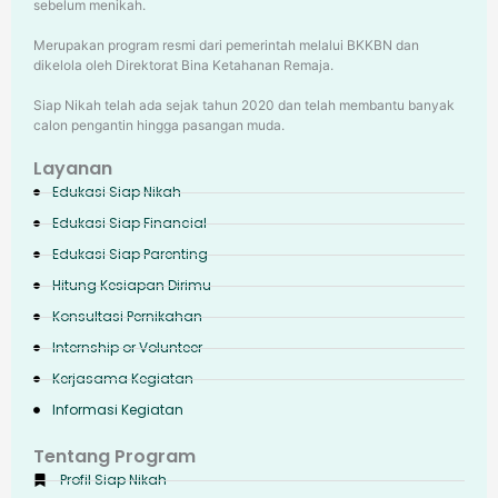
sebelum menikah.
Merupakan program resmi dari pemerintah melalui BKKBN dan
dikelola oleh Direktorat Bina Ketahanan Remaja.
Siap Nikah telah ada sejak tahun 2020 dan telah membantu banyak
calon pengantin hingga pasangan muda.
Layanan
Edukasi Siap Nikah
Edukasi Siap Financial
Edukasi Siap Parenting
Hitung Kesiapan Dirimu
Konsultasi Pernikahan
Internship or Volunteer
Kerjasama Kegiatan
Informasi Kegiatan
Tentang Program
Profil Siap Nikah