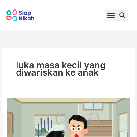
Skip
to
content
luka masa kecil yang
diwariskan ke anak
Mengasuh
dengan
Cinta,
Bukan
Luka