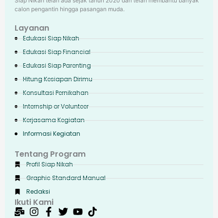
Siap Nikah telah ada sejak tahun 2020 dan telah membantu banyak
calon pengantin hingga pasangan muda.
Layanan
Edukasi Siap Nikah
Edukasi Siap Financial
Edukasi Siap Parenting
Hitung Kesiapan Dirimu
Konsultasi Pernikahan
Internship or Volunteer
Kerjasama Kegiatan
Informasi Kegiatan
Tentang Program
Profil Siap Nikah
Graphic Standard Manual
Redaksi
Ikuti Kami