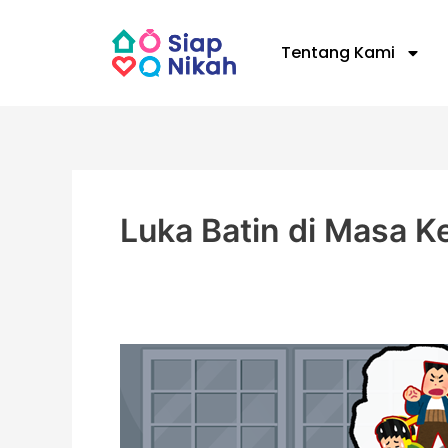
Skip
to
Tentang Kami
content
Luka Batin di Masa Ke
Luka
Batin
di
Masa