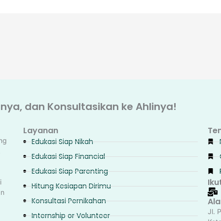
ya, dan Konsultasikan ke Ahlinya!
Layanan
Te
ng
Edukasi Siap Nikah
k
Edukasi Siap Financial
Edukasi Siap Parenting
Iku
i
Hitung Kesiapan Dirimu
an
Konsultasi Pernikahan
Al
Jl. 
Internship or Volunteer