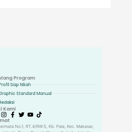
ntang Program
Profil Siap Nikah
Graphic Standard Manual
Redaksi
ti Kami
amat
Permata No.1, RT.4/RW.5, Kb. Pala, Kec. Makasar,