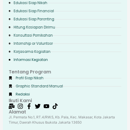
Edukasi Siap Nikah
Edukasi Siap Financial
Edukasi Siap Parenting
Hitung Kesiapan Dirimu
Konsultasi Pernikahan
Internship or Volunteer
Kerjasama Kegiatan
Informasi Kegiatan
Tentang Program
Profil Siap Nikah
Graphic Standard Manual
Redaksi
Ikuti Kami
Alamat
Jl. Permata No.1, RT.4/RW.5, Kb. Pala, Kec. Makasar, Kota Jakarta
Timur, Daerah Khusus Ibukota Jakarta 13650