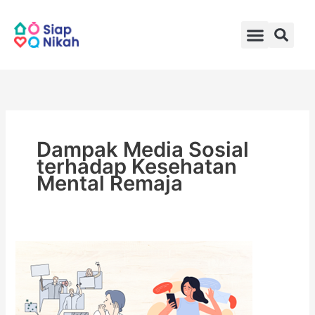
Skip
to
content
Dampak Media Sosial
terhadap Kesehatan
Mental Remaja
Dampak
Media
Sosial
terhadap