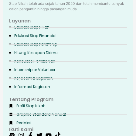
Siap Nikah telah ada sejak tahun 2020 dan telah membantu banyak
calon pengantin hingga pasangan muda.
Layanan
Edukasi Siap Nikah
Edukasi Siap Financial
Edukasi Siap Parenting
Hitung Kesiapan Dirimu
Konsultasi Pernikahan
Internship or Volunteer
Kerjasama Kegiatan
Informasi Kegiatan
Tentang Program
Profil Siap Nikah
Graphic Standard Manual
Redaksi
Ikuti Kami