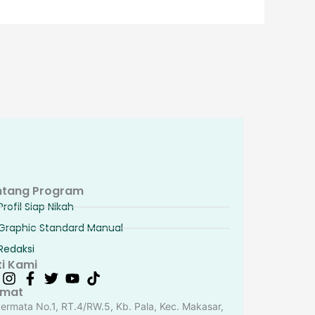
ntang Program
Profil Siap Nikah
Graphic Standard Manual
Redaksi
ti Kami
amat
Permata No.1, RT.4/RW.5, Kb. Pala, Kec. Makasar,