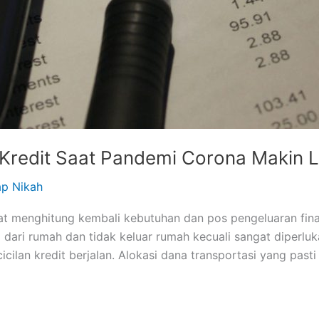
n Kredit Saat Pandemi Corona Makin
ap Nikah
 menghitung kembali kebutuhan dan pos pengeluaran finans
a dari rumah dan tidak keluar rumah kecuali sangat diperlu
cicilan kredit berjalan. Alokasi dana transportasi yang pasti