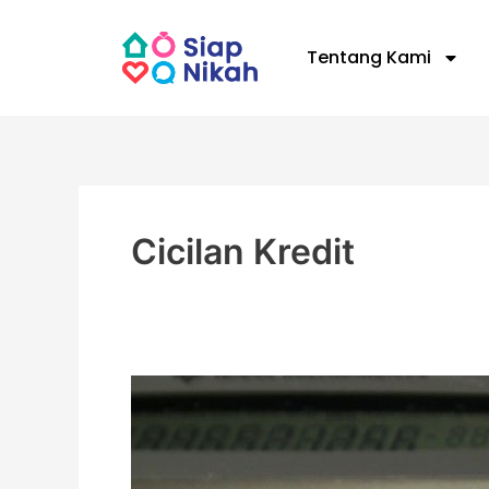
Skip
to
Tentang Kami
content
Cicilan Kredit
Tips
Menata
Ulang
Cicilan