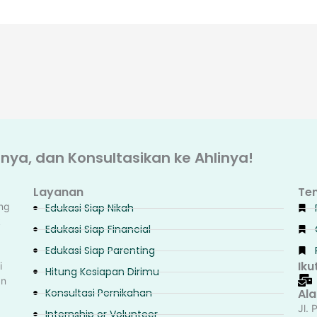
ya, dan Konsultasikan ke Ahlinya!
Layanan
Te
ng
Edukasi Siap Nikah
k
Edukasi Siap Financial
Edukasi Siap Parenting
Iku
i
Hitung Kesiapan Dirimu
an
Konsultasi Pernikahan
Al
Jl. 
Internship or Volunteer