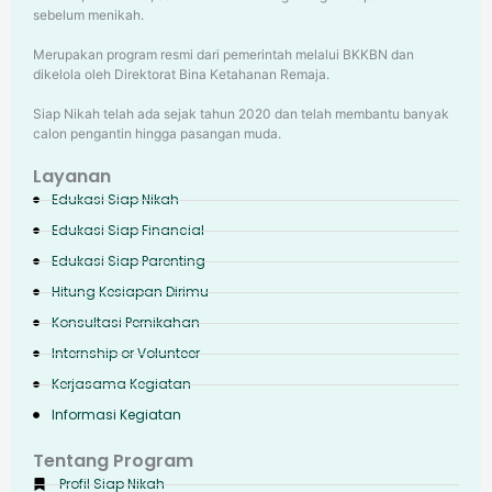
sebelum menikah.
Merupakan program resmi dari pemerintah melalui BKKBN dan
dikelola oleh Direktorat Bina Ketahanan Remaja.
Siap Nikah telah ada sejak tahun 2020 dan telah membantu banyak
calon pengantin hingga pasangan muda.
Layanan
Edukasi Siap Nikah
Edukasi Siap Financial
Edukasi Siap Parenting
Hitung Kesiapan Dirimu
Konsultasi Pernikahan
Internship or Volunteer
Kerjasama Kegiatan
Informasi Kegiatan
Tentang Program
Profil Siap Nikah