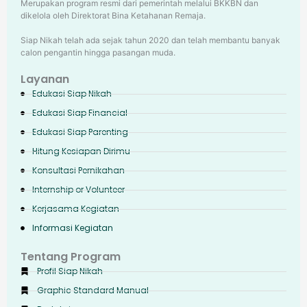
Merupakan program resmi dari pemerintah melalui BKKBN dan
dikelola oleh Direktorat Bina Ketahanan Remaja.
Siap Nikah telah ada sejak tahun 2020 dan telah membantu banyak
calon pengantin hingga pasangan muda.
Layanan
Edukasi Siap Nikah
Edukasi Siap Financial
Edukasi Siap Parenting
Hitung Kesiapan Dirimu
Konsultasi Pernikahan
Internship or Volunteer
Kerjasama Kegiatan
Informasi Kegiatan
Tentang Program
Profil Siap Nikah
Graphic Standard Manual