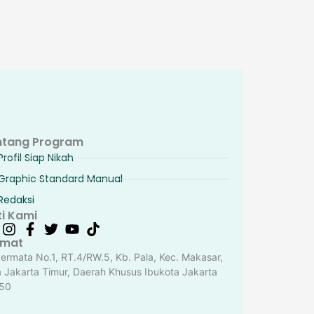
ntang Program
Profil Siap Nikah
Graphic Standard Manual
Redaksi
ti Kami
amat
Permata No.1, RT.4/RW.5, Kb. Pala, Kec. Makasar,
a Jakarta Timur, Daerah Khusus Ibukota Jakarta
50