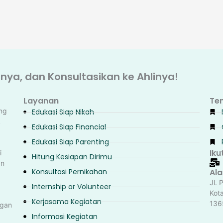
ya, dan Konsultasikan ke Ahlinya!
Layanan
Te
ng
Edukasi Siap Nikah
k
Edukasi Siap Financial
Edukasi Siap Parenting
Iku
i
Hitung Kesiapan Dirimu
an
Konsultasi Pernikahan
Al
Jl. 
Internship or Volunteer
Kot
Kerjasama Kegiatan
136
ngan
Informasi Kegiatan