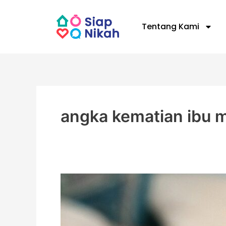
Skip
to
Tentang Kami
content
angka kematian ibu 
Melindungi
Ibu
Melahirkan
dan