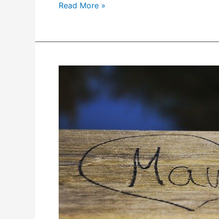
Read More »
Awas,
Kematian
Ibu
Melahirkan
Masih
Tinggi.
Bagaimana
Mencegahnya?