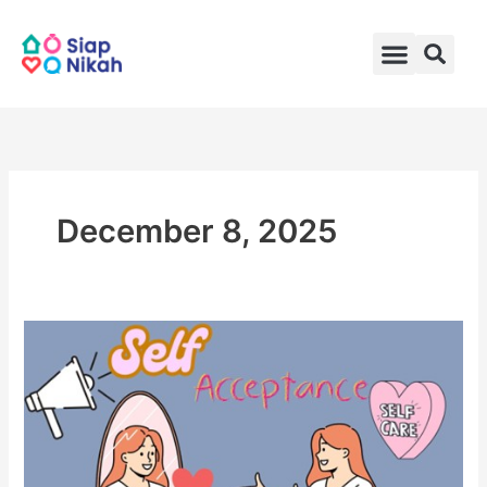
Skip
to
content
December 8, 2025
Self
Acceptance
Kunci
Kebahagiaan
di
Era