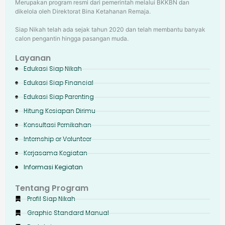
Merupakan program resmi dari pemerintah melalui BKKBN dan
dikelola oleh Direktorat Bina Ketahanan Remaja.
Siap Nikah telah ada sejak tahun 2020 dan telah membantu banyak
calon pengantin hingga pasangan muda.
Layanan
Edukasi Siap Nikah
Edukasi Siap Financial
Edukasi Siap Parenting
Hitung Kesiapan Dirimu
Konsultasi Pernikahan
Internship or Volunteer
Kerjasama Kegiatan
Informasi Kegiatan
Tentang Program
Profil Siap Nikah
Graphic Standard Manual