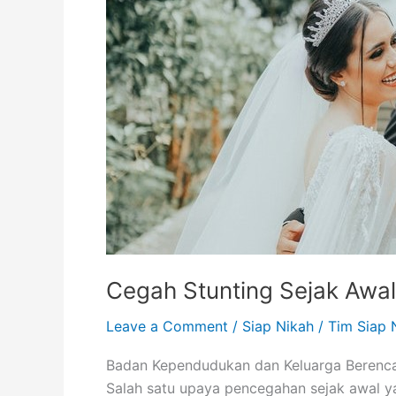
dengan
Inkubasi
Prakonsepsi,
Calon
Pengantin
Wajib
Tahu
Cegah Stunting Sejak Awal
Leave a Comment
/
Siap Nikah
/
Tim Siap 
Badan Kependudukan dan Keluarga Berencan
Salah satu upaya pencegahan sejak awal ya