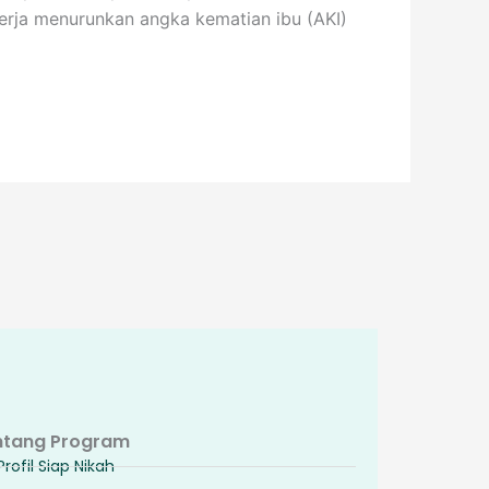
erja menurunkan angka kematian ibu (AKI)
ntang Program
Profil Siap Nikah