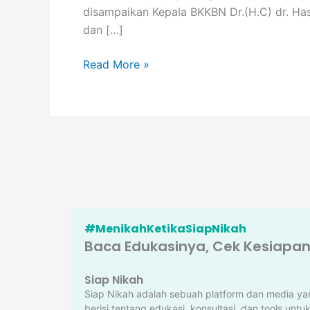
disampaikan Kepala BKKBN Dr.(H.C) dr. Has
dan […]
Read More »
#MenikahKetikaSiapNikah
Baca Edukasinya, Cek Kesiapann
Siap Nikah
Siap Nikah adalah sebuah platform dan media ya
berisi tentang edukasi, konsultasi, dan tools untu