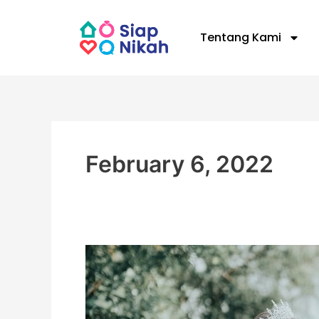
Skip
to
Tentang Kami
content
February 6, 2022
Cegah
Stunting
Sejak
Awal