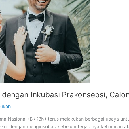
 dengan Inkubasi Prakonsepsi, Calo
Nikah
a Nasional (BKKBN) terus melakukan berbagai upaya untuk
kni dengan menginkubasi sebelum terjadinya kehamilan ata