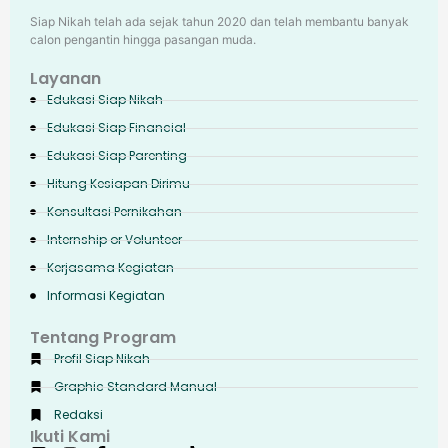
Siap Nikah telah ada sejak tahun 2020 dan telah membantu banyak
calon pengantin hingga pasangan muda.
Layanan
Edukasi Siap Nikah
Edukasi Siap Financial
Edukasi Siap Parenting
Hitung Kesiapan Dirimu
Konsultasi Pernikahan
Internship or Volunteer
Kerjasama Kegiatan
Informasi Kegiatan
Tentang Program
Profil Siap Nikah
Graphic Standard Manual
Redaksi
Ikuti Kami